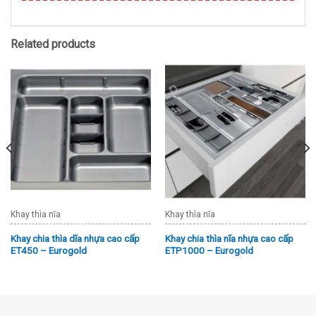
Related products
Khay thìa nĩa
Khay thìa nĩa
Khay chia thìa dĩa nhựa cao cấp
Khay chia thìa nĩa nhựa cao cấp
ET450 – Eurogold
ETP1000 – Eurogold