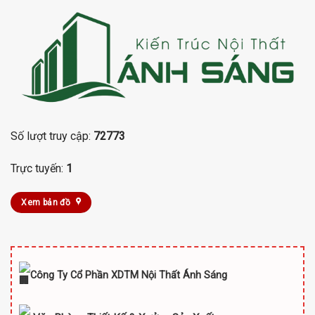
Số lượt truy cập:
72773
Trực tuyến:
1
Xem bản đồ
Công Ty Cổ Phần XDTM Nội Thất Ánh Sáng