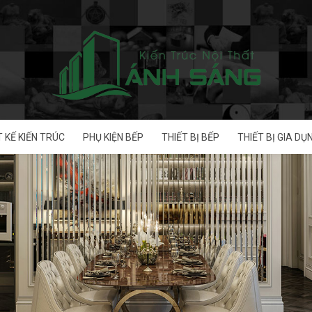
T KẾ KIẾN TRÚC
PHỤ KIỆN BẾP
THIẾT BỊ BẾP
THIẾT BỊ GIA DỤ