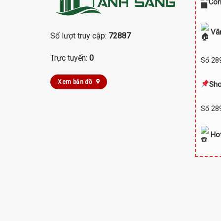
Côn
Vă
Số lượt truy cập:
72887
Trực tuyến:
0
Số 289
Xem bản đồ
Sh
Số 289
Hot