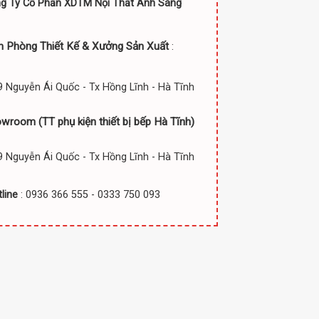
g Ty Cổ Phần XDTM Nội Thất Ánh Sáng
n Phòng Thiết Kế & Xưởng Sản Xuất
:
 Nguyễn Ái Quốc - Tx Hồng Lĩnh - Hà Tĩnh
owroom (TT
phụ kiện thiết bị bếp Hà Tĩnh)
 Nguyễn Ái Quốc - Tx Hồng Lĩnh - Hà Tĩnh
line
: 0936 366 555 - 0333 750 093