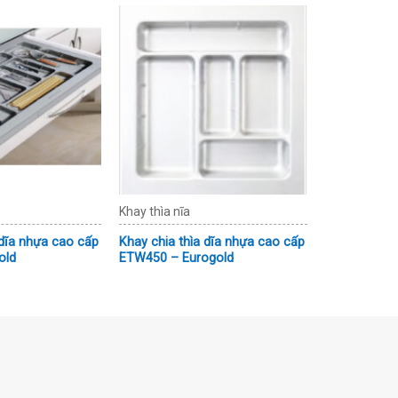
Khay thìa nĩa
 dĩa nhựa cao cấp
Khay chia thìa dĩa nhựa cao cấp
old
ETW450 – Eurogold