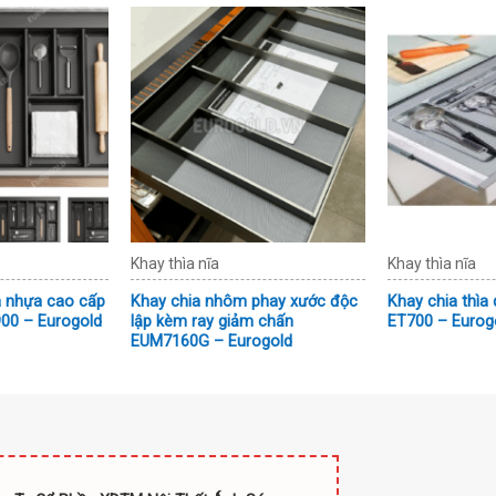
Khay thìa nĩa
Khay thìa nĩa
ĩa nhựa cao cấp
Khay chia nhôm phay xước độc
Khay chia thìa
00 – Eurogold
lập kèm ray giảm chấn
ET700 – Eurog
EUM7160G – Eurogold