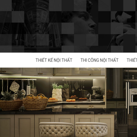
Skip
to
content
THIẾT KẾ NỘI THẤT
THI CÔNG NỘI THẤT
THIẾ