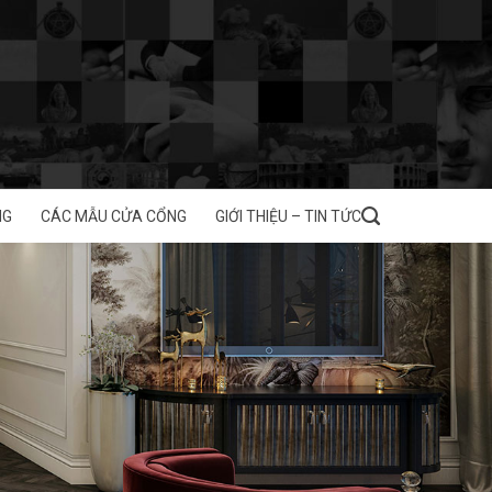
NG
CÁC MẪU CỬA CỔNG
GIỚI THIỆU – TIN TỨC