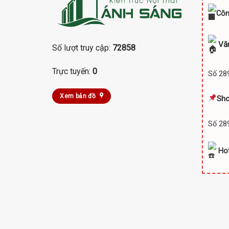
Côn
Vă
Số lượt truy cập:
72858
Trực tuyến:
0
Số 289
Xem bản đồ
Sh
Số 289
Hot