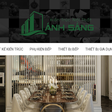
T KẾ KIẾN TRÚC
PHỤ KIỆN BẾP
THIẾT BỊ BẾP
THIẾT BỊ GIA DỤ