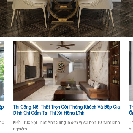
ệp
Thi Công Nội Thất Trọn Gói Phòng Khách Và Bếp Gia
T
Đình Chị Cẩm Tại Thị Xã Hồng Lĩnh
Ố
phố
Kiến Trúc Nội Thất Ánh Sáng là đơn vị với hơn 10 năm kinh
Th
nghiệm...
hư