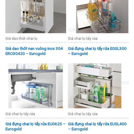
Giá dao thớt chai lọ
Giá chai lọ tẩy rửa
Giá dao thớt nan vuông inox 304
Giá đựng chai lọ tẩy rửa EGSL300
ERO30420 – Eurogold
– Eurogold
Giá chai lọ tẩy rửa
Giá chai lọ tẩy rửa
Giá đựng chai lọ tẩy rửa EU0625 –
Giá đựng chai lọ tẩy rửa EUSL400
Eurogold
– Eurogold