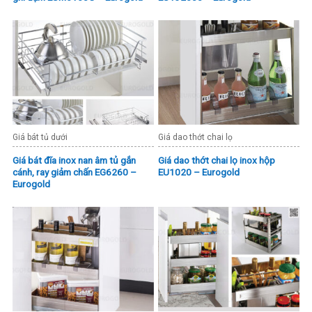
Giá bát tủ dưới
Giá dao thớt chai lọ
Giá bát đĩa inox nan âm tủ gắn
Giá dao thớt chai lọ inox hộp
cánh, ray giảm chấn EG6260 –
EU1020 – Eurogold
Eurogold