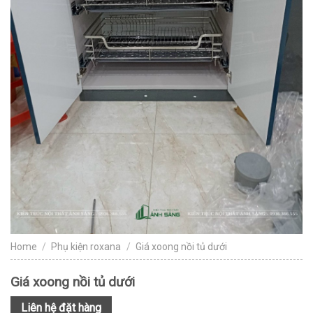
Home
/
Phụ kiện roxana
/
Giá xoong nồi tủ dưới
Giá xoong nồi tủ dưới
Liên hệ đặt hàng