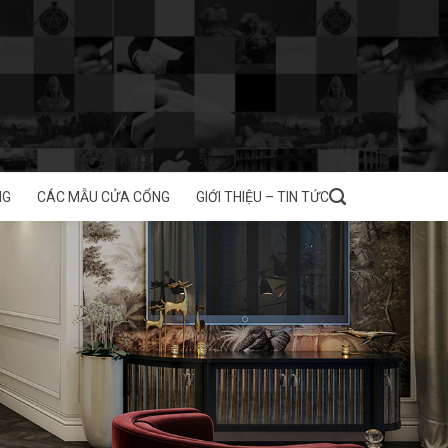
NG
CÁC MẪU CỬA CỔNG
GIỚI THIỆU – TIN TỨC