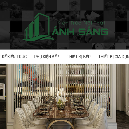
T KẾ KIẾN TRÚC
PHỤ KIỆN BẾP
THIẾT BỊ BẾP
THIẾT BỊ GIA DỤ