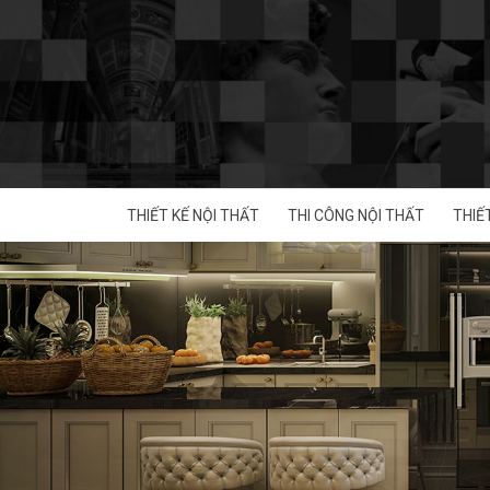
Skip
to
content
THIẾT KẾ NỘI THẤT
THI CÔNG NỘI THẤT
THIẾ