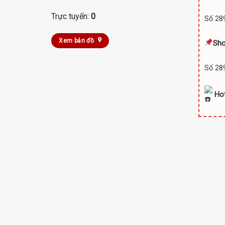
Trực tuyến:
0
Số 289
Xem bản đồ
Sh
Số 289
Hot