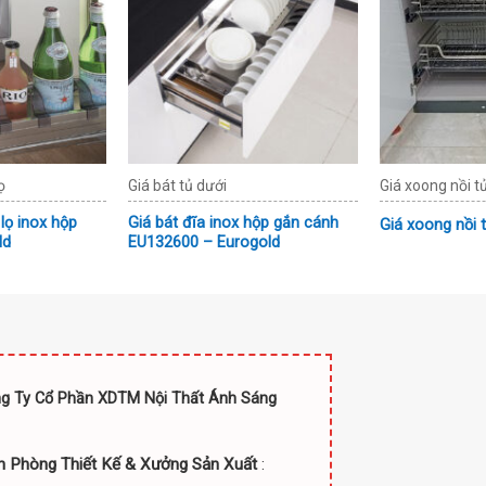
ọ
Giá bát tủ dưới
Giá xoong nồi t
 lọ inox hộp
Giá bát đĩa inox hộp gắn cánh
Giá xoong nồi 
ld
EU132600 – Eurogold
g Ty Cổ Phần XDTM Nội Thất Ánh Sáng
n Phòng Thiết Kế & Xưởng Sản Xuất
: