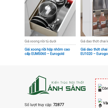
Giá xoong nồi tủ dưới
Giá dao thớt chai l
nan Oval –
Giá xoong nồi hộp nhôm cao
Giá dao thớt chai
cấp EUM5060 – Eurogold
EU1020 – Eurogo
Côn
Vă
Số lượt truy cập:
72877