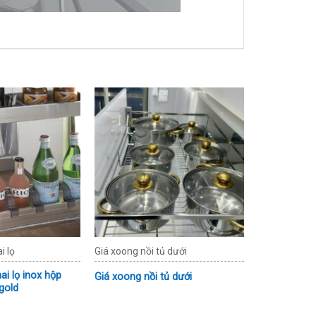
i lọ
Giá xoong nồi tủ dưới
ai lọ inox hộp
Giá xoong nồi tủ dưới
gold