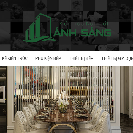
T KẾ KIẾN TRÚC
PHỤ KIỆN BẾP
THIẾT BỊ BẾP
THIẾT BỊ GIA DỤ