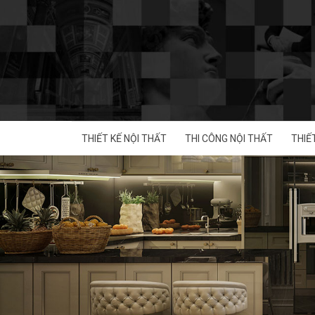
Skip
to
content
THIẾT KẾ NỘI THẤT
THI CÔNG NỘI THẤT
THIẾ