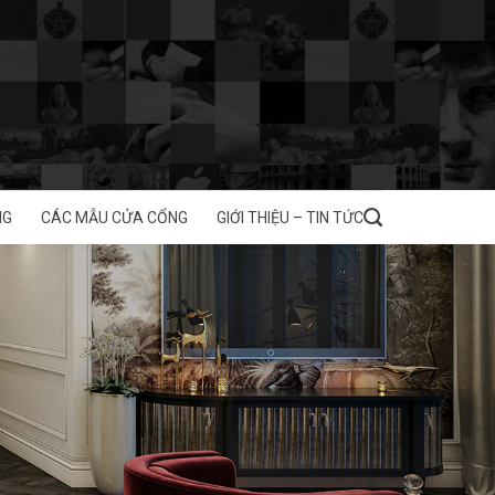
NG
CÁC MẪU CỬA CỔNG
GIỚI THIỆU – TIN TỨC