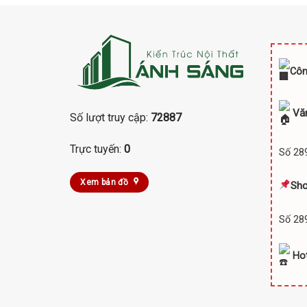
Côn
Vă
Số lượt truy cập:
72887
Trực tuyến:
0
Số 289
Xem bản đồ
Sh
Số 289
Hot