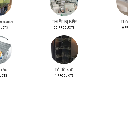
 roxana
THIẾT BỊ BẾP
Thù
DUCTS
53 PRODUCTS
10 P
 rác
Tủ đồ khô
UCTS
4 PRODUCTS