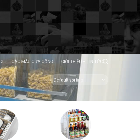
NG
CÁC MẪU CỬA CỔNG
GIỚI THIỆU – TIN TỨC