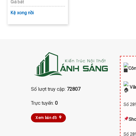
Giá bát
Kệ xong nồi
Côn
Vă
Số lượt truy cập:
72807
Trực tuyến:
0
Số 289
Xem bản đồ
Sh
Số 289