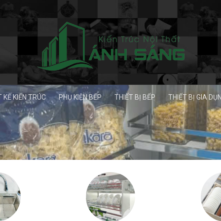
T KẾ KIẾN TRÚC
PHỤ KIỆN BẾP
THIẾT BỊ BẾP
THIẾT BỊ GIA DỤ