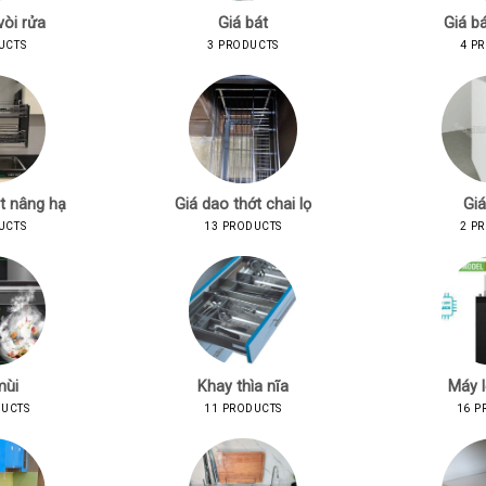
vòi rửa
Giá bát
Giá bá
UCTS
3 PRODUCTS
4 P
t nâng hạ
Giá dao thớt chai lọ
Giá
UCTS
13 PRODUCTS
2 P
mùi
Khay thìa nĩa
Máy 
DUCTS
11 PRODUCTS
16 P