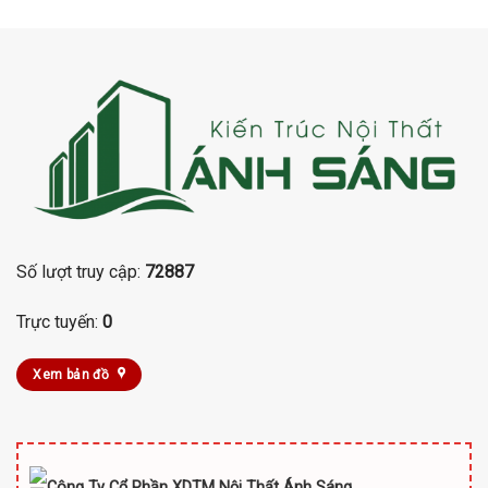
Số lượt truy cập:
72887
Trực tuyến:
0
Xem bản đồ
Công Ty Cổ Phần XDTM Nội Thất Ánh Sáng