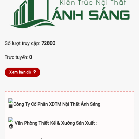
Số lượt truy cập:
72800
Trực tuyến:
0
Xem bản đồ
Công Ty Cổ Phần XDTM Nội Thất Ánh Sáng
Văn Phòng Thiết Kế & Xưởng Sản Xuất
: